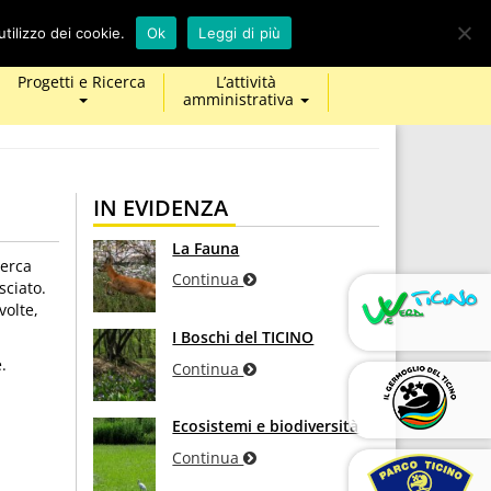
calendar
map-
twitter
facebook
youtube
tilizzo dei cookie.
Ok
Leggi di più
marker
Progetti e Ricerca
L’attività
amministrativa
IN EVIDENZA
La Fauna
cerca
Continua
sciato.
volte,
I Boschi del TICINO
.
Continua
Ecosistemi e biodiversità
Continua