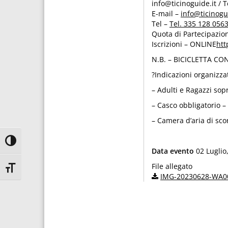
info@ticinoguide.it / 
E-mail
–
info@ticinogu
Tel
–
Tel. 335 128 0563
Quota di Partecipazio
Iscrizioni
– ONLINE
htt
N.B.
– BICICLETTA CONS
?Indicazioni organizzat
– Adulti e Ragazzi sop
– Casco obbligatorio – 
– Camera d’aria di scor
Attiva/disattiva alto contrasto
Data evento
02 Luglio
File allegato
Attiva/disattiva dimensione testo
IMG-20230628-WA0