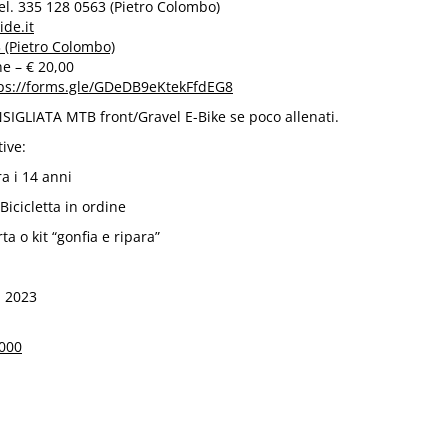
Tel. 335 128 0563 (Pietro Colombo)
ide.it
 (Pietro Colombo)
ne
– € 20,00
ps://forms.gle/GDeDB9eKtekFfdEG8
IGLIATA MTB front/Gravel E-Bike se poco allenati.
ive:
ra i 14 anni
Bicicletta in ordine
ta o kit “gonfia e ripara”
, 2023
000