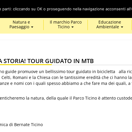
Cerca
ze parti: cliccando su OK o proseguendo nella navigazione acconsenti all'u
Natura e
Il marchio Parco
Educazione
Paesaggio
Ticino
Ambientale
 STORIA! TOUR GUIDATO IN MTB
no guide promuove un bellissimo tour guidato in bicicletta alla ri
a Celti, Romani e la Chiesa con le tantissime eredità che ci hanno la
nze e nomi con i quali spesso abbiamo a che fare ma dei quali, a 
ticheremo la natura, della quale il Parco Ticino è attento custode
nica di Bernate Ticino