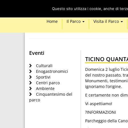
Questo sito utilizza i cookie, anche di ter
Home
Il Parco
Visita il Parco
Eventi
TICINO QUANTA
Culturali
Domenica 2 luglio Tici
Enogastronomici
del nostro passato, tr
Sportivi
Monumenti, testimonia
Centri parco
ignoriamo l’origine.
Ambiente
Cinquantesimo del
E certamente non dimen
parco
Vi aspettiamo!
?INFORMAZIONI
Parcheggio della Cano