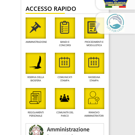
ACCESSO RAPIDO
AMMINISTRAZIONE
BANDI E
PROCEDIMENTI E
CONCORSI
MODULISTICA
RISERVA DELLA
COMUNICATI
RASSEGNA
BIOSFERA
STAMPA
STAMPA
REGOLAMENTI
COMUNITÀ DEL
RINNOVO
PERSONALE
PARCO
AMMINISTRATORI