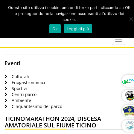
Questo sito utilizza i cookie, anche di terze parti: cliccando su OK
o proseguendo nella navigazione acconsenti all'utilizzo dei
cookie.
Cerca
calendar
map-
twitter
faceboo
you
Ok
Leggi di più
marker
Toggle
navigat
Eventi
Culturali
Enogastronomici
Sportivi
Centri parco
Ambiente
Cinquantesimo del parco
TICINOMARATHON 2024, DISCESA
AMATORIALE SUL FIUME TICINO