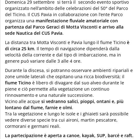
Domenica 29 settembre si terrà il secondo evento sportivo
organizzato nell’ambito delle celebrazioni del 50° del Parco
del Ticino. Il CUS Pavia in collaborazione con l’ente Parco
organizza una
manifestazione fluviale amatoriale con
partenza dal Parco Geraci di Motta Visconti e arrivo alla
sede Nautica del CUS Pavia
.
La distanza tra Motta Visconti e Pavia lungo il fiume Ticino
è
di circa 25 km
. Il tempo di navigazione dipenderà dalla
velocità della corrente e dal tipo di imbarcazione, ma in
genere può variare dalle 3 alle 4 ore.
Durante la discesa, si potranno osservare ambienti ripariali e
zone umide laterali che ospitano una ricca biodiversità; il
fiume Ticino
è libero di divagare dal suo alveo durante le
piene e ciò permette alla vegetazione un continuo
rinnovamento e una naturale successione.
Vicino alle acque
si vedranno salici, pioppi, ontani e, più
lontano dal fiume, farnie e olmi
.
Tra la vegetazione e lungo le isole e i ghiaieti sarà possibile
vedere diverse specie tra cui aironi, martin pescatore,
cormorani e germani reali.
La partecipazione è aperta a canoe, kayak, SUP, barcé e raft.