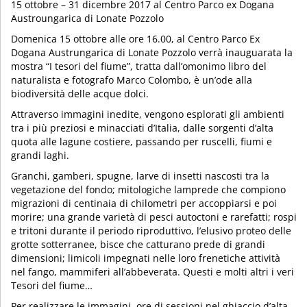
15 ottobre – 31 dicembre 2017 al Centro Parco ex Dogana
Austroungarica di Lonate Pozzolo
Domenica 15 ottobre alle ore 16.00, al Centro Parco Ex
Dogana Austrungarica di Lonate Pozzolo verrà inauguarata la
mostra “I tesori del fiume”, tratta dall’omonimo libro del
naturalista e fotografo Marco Colombo, è un’ode alla
biodiversità delle acque dolci.
Attraverso immagini inedite, vengono esplorati gli ambienti
tra i più preziosi e minacciati d’Italia, dalle sorgenti d’alta
quota alle lagune costiere, passando per ruscelli, fiumi e
grandi laghi.
Granchi, gamberi, spugne, larve di insetti nascosti tra la
vegetazione del fondo; mitologiche lamprede che compiono
migrazioni di centinaia di chilometri per accoppiarsi e poi
morire; una grande varietà di pesci autoctoni e rarefatti; rospi
e tritoni durante il periodo riproduttivo, l’elusivo proteo delle
grotte sotterranee, bisce che catturano prede di grandi
dimensioni; limicoli impegnati nelle loro frenetiche attività
nel fango, mammiferi all’abbeverata. Questi e molti altri i veri
Tesori del fiume…
Per realizzare le immagini, ore di sessioni nel ghiaccio d’alta