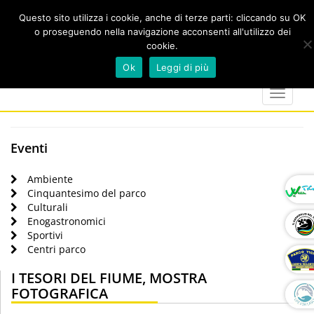
Questo sito utilizza i cookie, anche di terze parti: cliccando su OK
o proseguendo nella navigazione acconsenti all'utilizzo dei
cookie.
Cerca
calendar
map-
twitter
faceboo
you
Ok
Leggi di più
marker
Toggle
navigat
Eventi
Ambiente
Cinquantesimo del parco
Culturali
Enogastronomici
Sportivi
Centri parco
I TESORI DEL FIUME, MOSTRA
FOTOGRAFICA