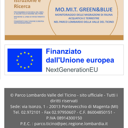
© Parco Lombardo Valle del Ticino - sito ufficiale - Tutti i
diritti riservati
Sede: via Isonzo, 1 - 20013 Pontevecchio di Magenta (MI)
Tel. 02.972101 - Fax 02.97950607 - C.F. 86004850151 -
P.IVA 08914300150
P.E.C. : parco.ticino@pec.regione.lombardia.it