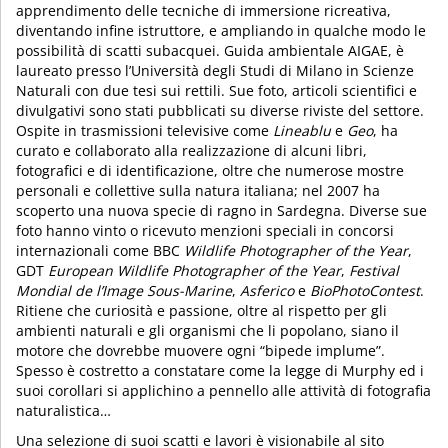
apprendimento delle tecniche di immersione ricreativa,
diventando infine istruttore, e ampliando in qualche modo le
possibilità di scatti subacquei. Guida ambientale AIGAE, è
laureato presso l’Università degli Studi di Milano in Scienze
Naturali con due tesi sui rettili. Sue foto, articoli scientifici e
divulgativi sono stati pubblicati su diverse riviste del settore.
Ospite in trasmissioni televisive come
Lineablu
e
Geo
, ha
curato e collaborato alla realizzazione di alcuni libri,
fotografici e di identificazione, oltre che numerose mostre
personali e collettive sulla natura italiana; nel 2007 ha
scoperto una nuova specie di ragno in Sardegna. Diverse sue
foto hanno vinto o ricevuto menzioni speciali in concorsi
internazionali come BBC
Wildlife Photographer of the Year
,
GDT
European Wildlife Photographer of the Year
,
Festival
Mondial de l’Image Sous-Marine
,
Asferico
e
BioPhotoContest
.
Ritiene che curiosità e passione, oltre al rispetto per gli
ambienti naturali e gli organismi che li popolano, siano il
motore che dovrebbe muovere ogni “bipede implume”.
Spesso è costretto a constatare come la legge di Murphy ed i
suoi corollari si applichino a pennello alle attività di fotografia
naturalistica…
Una selezione di suoi scatti e lavori è visionabile al sito