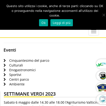
Questo sito utilizza i cookie, anche di terze parti: cliccando su OK
o proseguendo nella navigazione acconsenti all'utilizzo dei
cookie.
Cerca
calendar
map-
twitter
faceboo
you
Ok
Leggi di più
marker
Toggle
navigat
Eventi
Cinquantesimo del parco
Culturali
Enogastronomici
Sportivi
Centri parco
Ambiente
SETTIMANE VERDI 2023
Sabato 6 maggio dalle 14.30 alle 18.00 l’Agriturismo Valticino