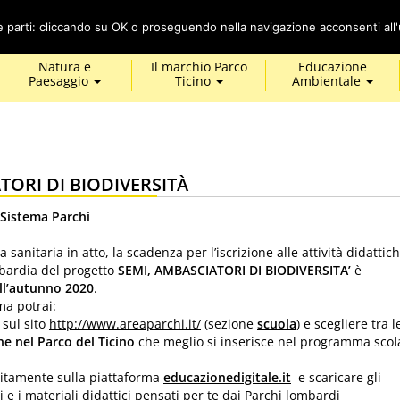
Cerca
ze parti: cliccando su OK o proseguendo nella navigazione acconsenti all'u
Natura e
Il marchio Parco
Educazione
Paesaggio
Ticino
Ambientale
TORI DI BIODIVERSITÀ
Sistema Parchi
sanitaria in atto, la scadenza per l’iscrizione alle attività didattic
bardia del progetto
SEMI, AMBASCIATORI DI BIODIVERSITA’
è
ll’autunno 2020
.
a potrai:
 sul sito
http://www.areaparchi.it/
(sezione
scuola
) e scegliere tra l
che nel Parco del Ticino
che meglio si inserisce nel programma scol
uitamente sulla piattaforma
educazionedigitale.it
e scaricare gli
e i materiali didattici pensati per te dai Parchi lombardi