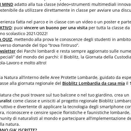
N MIND
adatto alla tua classe (video+strumenti multimediali innovat
ostenibile da utilizzare direttamente in classe per avviare una disc
perienza fatta nel parco e in classe con un video o un poster e part
ATIVO
: puoi
vincere un buono per una visita
per tutta la classe da
anno scolastico 2021/2022!
A QUIZ
, mettendo alla prova le conoscenze degli studenti in ambito
verso domande del tipo “trova l’intruso”.
wsletter
dei Parchi lombardi e resta sempre aggiornato sulle num
peciali” del mondo dei parchi: il Bioblitz, la Giornata della Custodia
ola-Lavoro e molto altro!
 la Natura all’interno delle Aree Protette Lombarde, guidato da espe
lasse alla giornata regionale del
Bioblitz Lombardia da casa mia
il
1
Natura che puoi trovare sul tuo balcone o nel tuo giardino, crea un
uralist
come classe e unisciti al progetto regionale Bioblitz Lombar
uttivo e divertente di applicare la tecnologia degli smartphone con
a, riconoscere e censire specie floristiche e faunistiche lombarde,
unity di naturalisti al mondo e partecipare all’implementazione d
la natura.
ANO GIA’ ISCRITTE?