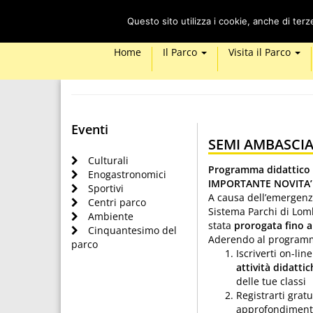
Questo sito utilizza i cookie, anche di ter
Home
Il Parco
Visita il Parco
Eventi
SEMI AMBASCIA
Culturali
Programma didattico 
Enogastronomici
IMPORTANTE NOVITA’
Sportivi
A causa dell’emergenza 
Centri parco
Sistema Parchi di Lom
Ambiente
stata
prorogata fino a
Cinquantesimo del
Aderendo al programm
parco
Iscriverti on-line
attività didatti
delle tue classi
Registrarti grat
approfondimenti 