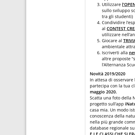
Utilizzare
l’OPE
sullo sviluppo s
tra gli studenti)
Condividire l’es
al
CONTEST CRE
utilizzare nell’
Giocare al
TRIVI
ambientale attra
Iscriverti alla
ne
altre proposte “s
l’Alternanza Scu
Novità 2019/2020
In attesa di osservare
partecipa con la tua c
maggio 2020.
Scatta una foto della 
progetto sull’app
iNat
casa mia. Un modo istr
conoscenza della natur
nella più grande comm
database regionale sul
E LE CLASSI CHE SI ER