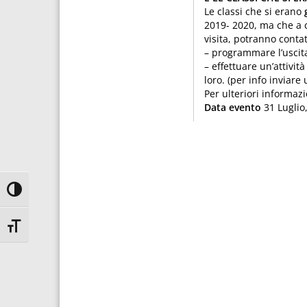
Le classi che si erano
2019- 2020, ma che a 
visita, potranno contat
– programmare l’uscita
– effettuare un’attivit
loro. (per info inviare
Per ulteriori informazi
Data evento
31 Luglio
Attiva/disattiva alto contrasto
Attiva/disattiva dimensione testo