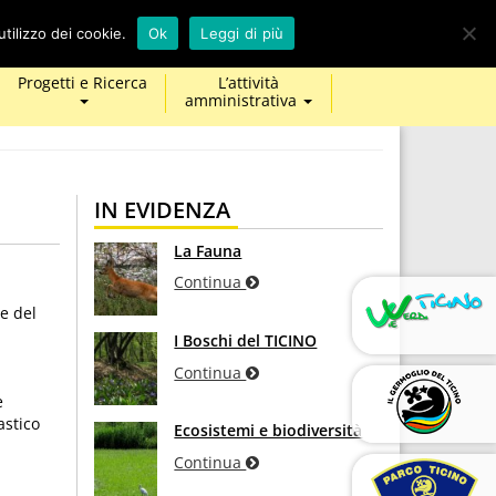
calendar
map-
twitter
facebook
youtube
tilizzo dei cookie.
Ok
Leggi di più
marker
Progetti e Ricerca
L’attività
amministrativa
IN EVIDENZA
La Fauna
Continua
he del
I Boschi del TICINO
Continua
e
astico
Ecosistemi e biodiversità
Continua