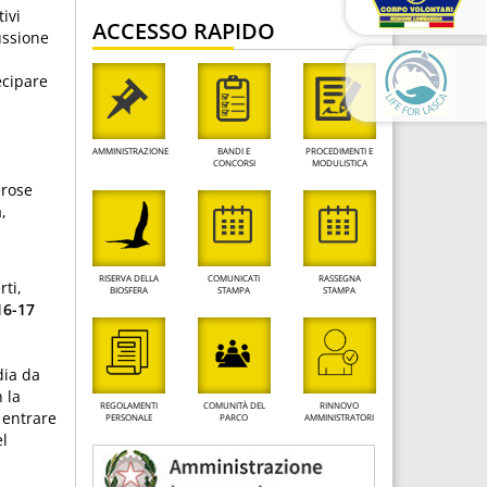
ivi
ACCESSO RAPIDO
ussione
ecipare
AMMINISTRAZIONE
BANDI E
PROCEDIMENTI E
CONCORSI
MODULISTICA
erose
,
RISERVA DELLA
COMUNICATI
RASSEGNA
rti,
BIOSFERA
STAMPA
STAMPA
6-17
dia da
 la
REGOLAMENTI
COMUNITÀ DEL
RINNOVO
 entrare
PERSONALE
PARCO
AMMINISTRATORI
el