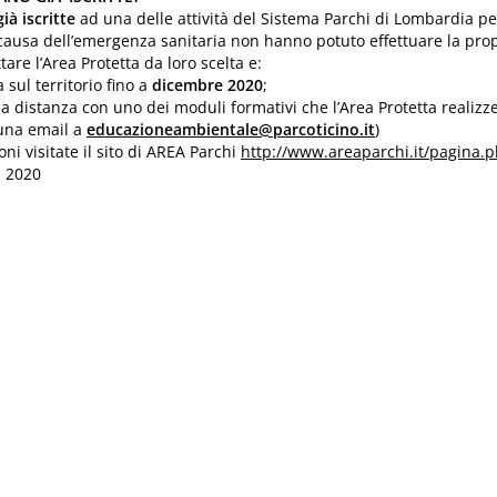
già iscritte
ad una delle attività del Sistema Parchi di Lombardia per 
causa dell’emergenza sanitaria non hanno potuto effettuare la pro
tare l’Area Protetta da loro scelta e:
 sul territorio fino a
dicembre 2020
;
à a distanza con uno dei moduli formativi che l’Area Protetta realizz
 una email a
educazioneambientale@parcoticino.it
)
oni visitate il sito di AREA Parchi
http://www.areaparchi.it/pagina.
, 2020