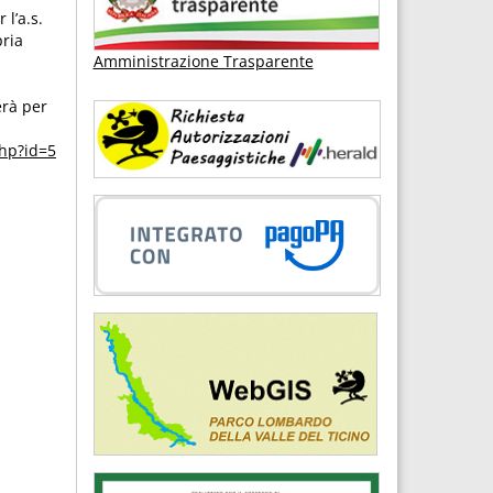
l’a.s.
pria
Amministrazione Trasparente
erà per
php?id=5