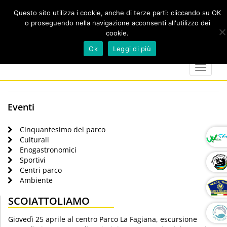
Questo sito utilizza i cookie, anche di terze parti: cliccando su OK
o proseguendo nella navigazione acconsenti all'utilizzo dei
cookie.
Cerca
calendar
map-
twitter
faceboo
you
Ok
Leggi di più
marker
Toggle
navigat
Eventi
Cinquantesimo del parco
Culturali
Enogastronomici
Sportivi
Centri parco
Ambiente
SCOIATTOLIAMO
Giovedì 25 aprile al centro Parco La Fagiana, escursione