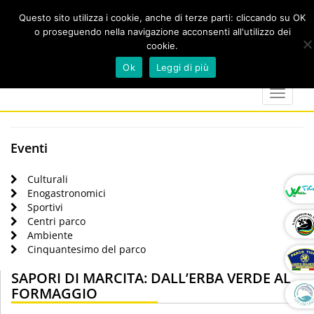
Questo sito utilizza i cookie, anche di terze parti: cliccando su OK
o proseguendo nella navigazione acconsenti all'utilizzo dei
cookie.
Cerca
calendar
map-
twitter
faceboo
you
Ok
Leggi di più
marker
Toggle
navigat
Eventi
Culturali
Enogastronomici
Sportivi
Centri parco
Ambiente
Cinquantesimo del parco
SAPORI DI MARCITA: DALL’ERBA VERDE AL
FORMAGGIO