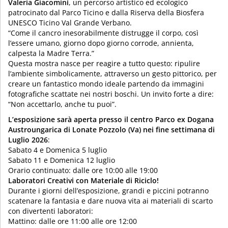
Valeria Giacomini
, un percorso artistico ed ecologico
patrocinato dal Parco Ticino e dalla Riserva della Biosfera
UNESCO Ticino Val Grande Verbano.
“Come il cancro inesorabilmente distrugge il corpo, così
l’essere umano, giorno dopo giorno corrode, annienta,
calpesta la Madre Terra.”
Questa mostra nasce per reagire a tutto questo: ripulire
l’ambiente simbolicamente, attraverso un gesto pittorico, per
creare un fantastico mondo ideale partendo da immagini
fotografiche scattate nei nostri boschi. Un invito forte a dire:
“Non accettarlo, anche tu puoi”.
L’esposizione sarà aperta presso il centro Parco ex Dogana
Austroungarica di Lonate Pozzolo (Va) nei fine settimana di
Luglio 2026
:
Sabato 4 e Domenica 5 luglio
Sabato 11 e Domenica 12 luglio
Orario continuato: dalle ore 10:00 alle 19:00
Laboratori Creativi con Materiale di Riciclo!
Durante i giorni dell’esposizione, grandi e piccini potranno
scatenare la fantasia e dare nuova vita ai materiali di scarto
con divertenti laboratori:
Mattino: dalle ore 11:00 alle ore 12:00