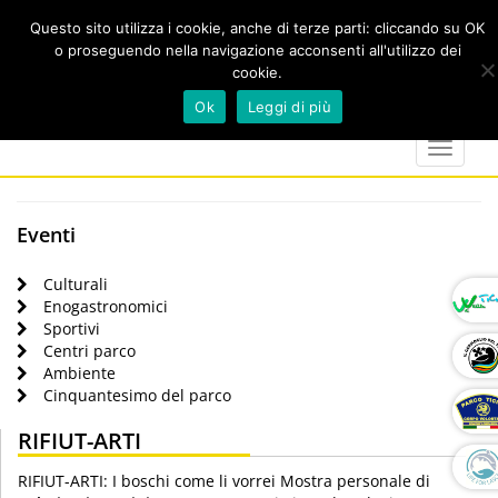
Questo sito utilizza i cookie, anche di terze parti: cliccando su OK
o proseguendo nella navigazione acconsenti all'utilizzo dei
cookie.
Cerca
calendar
map-
twitter
faceboo
you
Ok
Leggi di più
marker
Toggle
navigat
Eventi
Culturali
Enogastronomici
Sportivi
Centri parco
Ambiente
Cinquantesimo del parco
RIFIUT-ARTI
RIFIUT-ARTI: I boschi come li vorrei Mostra personale di