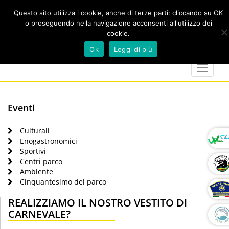
Questo sito utilizza i cookie, anche di terze parti: cliccando su OK
o proseguendo nella navigazione acconsenti all'utilizzo dei
cookie.
Cerca
calendar
map-
twitter
faceboo
you
Ok
Leggi di più
marker
Toggle
navigat
Eventi
Culturali
Enogastronomici
Sportivi
Centri parco
Ambiente
Cinquantesimo del parco
REALIZZIAMO IL NOSTRO VESTITO DI
CARNEVALE?