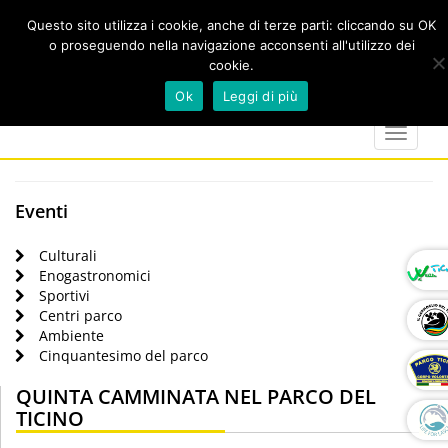
Questo sito utilizza i cookie, anche di terze parti: cliccando su OK
o proseguendo nella navigazione acconsenti all'utilizzo dei
cookie.
Cerca
calendar
map-
twitter
faceboo
you
Ok
Leggi di più
marker
Toggle
navigat
Eventi
Culturali
Enogastronomici
Sportivi
Centri parco
Ambiente
Cinquantesimo del parco
QUINTA CAMMINATA NEL PARCO DEL
TICINO