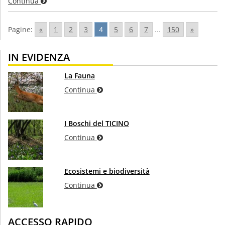
Continua
Pagine:
«
1
2
3
4
5
6
7
...
150
»
IN EVIDENZA
La Fauna
Continua
I Boschi del TICINO
Continua
Ecosistemi e biodiversità
Continua
ACCESSO RAPIDO