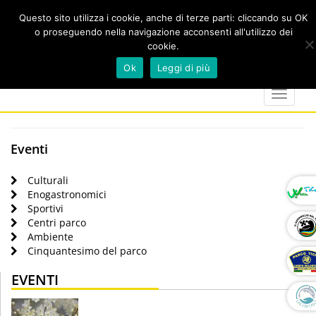
Questo sito utilizza i cookie, anche di terze parti: cliccando su OK
o proseguendo nella navigazione acconsenti all'utilizzo dei
cookie.
Cerca
calendar
map-
twitter
faceboo
you
Ok
Leggi di più
marker
Toggle
navigat
Eventi
Culturali
Enogastronomici
Sportivi
Centri parco
Ambiente
Cinquantesimo del parco
EVENTI