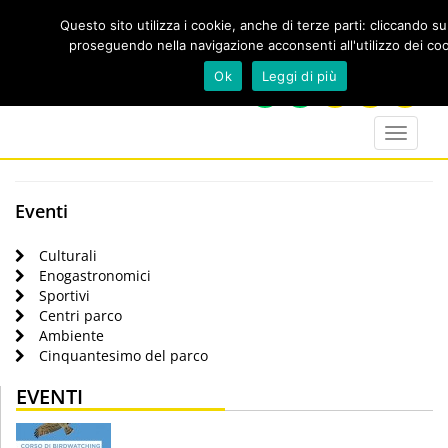
Questo sito utilizza i cookie, anche di terze parti: cliccando s
proseguendo nella navigazione acconsenti all'utilizzo dei coo
Cerca
Ok
Leggi di più
calendar
map-
twitter
faceboo
you
marker
Toggle
navigat
Eventi
Culturali
Enogastronomici
Sportivi
Centri parco
Ambiente
Cinquantesimo del parco
EVENTI