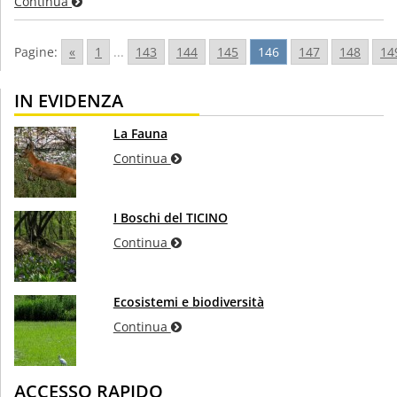
Continua
Pagine:
«
1
...
143
144
145
146
147
148
14
IN EVIDENZA
La Fauna
Continua
I Boschi del TICINO
Continua
Ecosistemi e biodiversità
Continua
ACCESSO RAPIDO