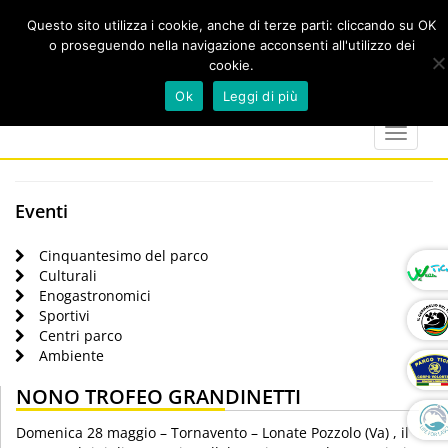
Questo sito utilizza i cookie, anche di terze parti: cliccando su OK
o proseguendo nella navigazione acconsenti all'utilizzo dei
cookie.
Cerca
calendar
map-
twitter
faceboo
you
Ok
Leggi di più
marker
Toggle
navigat
Eventi
Cinquantesimo del parco
Culturali
Enogastronomici
Sportivi
Centri parco
Ambiente
NONO TROFEO GRANDINETTI
Domenica 28 maggio – Tornavento – Lonate Pozzolo (Va) , il