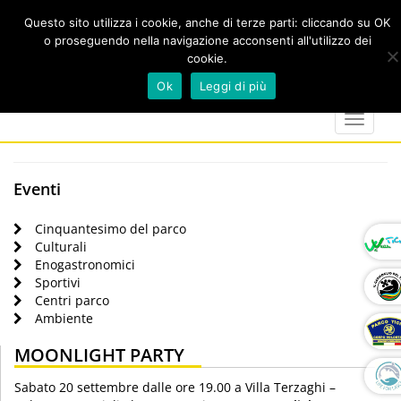
Questo sito utilizza i cookie, anche di terze parti: cliccando su OK
o proseguendo nella navigazione acconsenti all'utilizzo dei
cookie.
Cerca
calendar
map-
twitter
faceboo
you
Ok
Leggi di più
marker
Toggle
navigat
Eventi
Cinquantesimo del parco
Culturali
Enogastronomici
Sportivi
Centri parco
Ambiente
MOONLIGHT PARTY
Sabato 20 settembre dalle ore 19.00 a Villa Terzaghi –