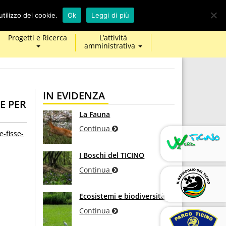
calendar
map-
twitter
facebook
youtube
tilizzo dei cookie.
Ok
Leggi di più
marker
Progetti e Ricerca
L’attività
amministrativa
IN EVIDENZA
E PER
La Fauna
Continua
-fisse-
I Boschi del TICINO
Continua
Ecosistemi e biodiversità
Continua