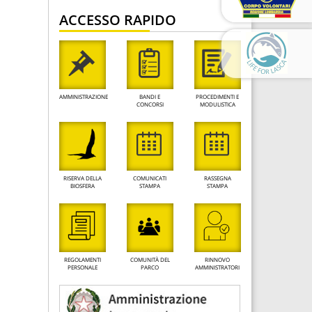
ACCESSO RAPIDO
AMMINISTRAZIONE
BANDI E
PROCEDIMENTI E
CONCORSI
MODULISTICA
RISERVA DELLA
COMUNICATI
RASSEGNA
BIOSFERA
STAMPA
STAMPA
REGOLAMENTI
COMUNITÀ DEL
RINNOVO
PERSONALE
PARCO
AMMINISTRATORI