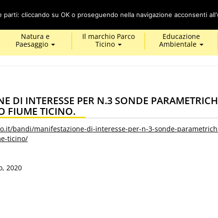
Cerca
ze parti: cliccando su OK o proseguendo nella navigazione acconsenti all'u
Natura e
Il marchio Parco
Educazione
Paesaggio
Ticino
Ambientale
E DI INTERESSE PER N.3 SONDE PARAMETRICH
 FIUME TICINO.
no.it/bandi/manifestazione-di-interesse-per-n-3-sonde-parametriche
e-ticino/
o, 2020