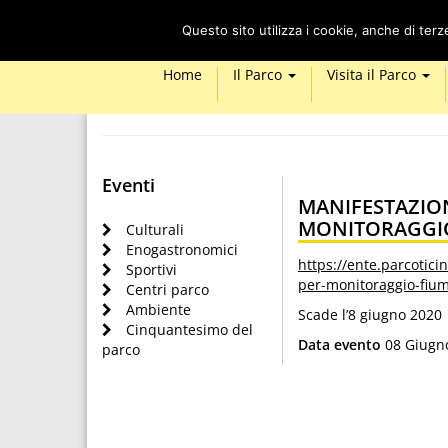
Questo sito utilizza i cookie, anche di ter
Home
Il Parco
Visita il Parco
Eventi
MANIFESTAZION
MONITORAGGIO
Culturali
Enogastronomici
https://ente.parcotici
Sportivi
per-monitoraggio-fium
Centri parco
Ambiente
Scade l’8 giugno 2020
Cinquantesimo del
Data evento
08 Giugn
parco