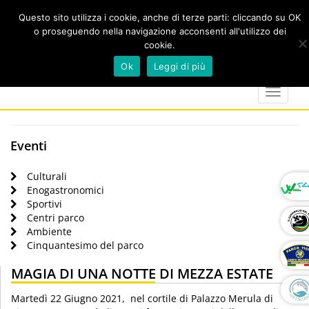
Questo sito utilizza i cookie, anche di terze parti: cliccando su OK
o proseguendo nella navigazione acconsenti all'utilizzo dei
cookie.
Cerca
calendar
map-
twitter
faceboo
you
Ok
Leggi di più
marker
Toggle
navigat
Eventi
Culturali
Enogastronomici
Sportivi
Centri parco
Ambiente
Cinquantesimo del parco
MAGIA DI UNA NOTTE DI MEZZA ESTATE
Martedì 22 Giugno 2021, nel cortile di Palazzo Merula di