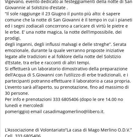
Vigevano, evento dedicato ai festeggiamenti della notte di San
Giovannie al Solstizio d’estate .
“Il sole raggiunge il 23 Giugno il punto più alto: è sapere
comune che la notte di San Giovanni è il tempo in cui i pianeti
ed i segni zodiacali concorrono a caricare di virtù le pietre e
le erbe. E’ una notte magica, la notte dell’impossibile, dei
prodigi,
degli inganni, degli influssi malvagi e delle streghe”. Serata
emozionale, durante la quale verranno proposte iniziative
legate alle tradizioni e al folklore della notte del Solstizio
d’Estate, tra erbe e racconti di altri tempi.
Si effettuerà un laboratorio dimostrativo della preparazione
dell’Acqua di S.Giovanni con l’utilizzo di erbe tradizionali, e i
partecipanti potranno effettuare il laboratorio a casa propria.
L’evento sarà all’aperto, su prenotazione, fino ad massimo di
30 persone.
Per info e prenotazioni 333 6805406 (dopo le ore 14.00 no
lunedi e mercoledi
pomeriggio) email casadimagomerlino@libero.it.
L’Associazione di Volontariato“La casa di Mago Merlino O.D.V.”
Cell. 333 6805406