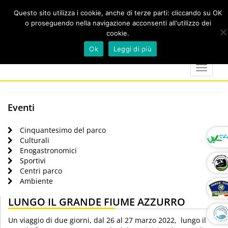
Questo sito utilizza i cookie, anche di terze parti: cliccando su OK
o proseguendo nella navigazione acconsenti all'utilizzo dei
cookie.
Cerca
calendar
map-
twitter
faceboo
you
Ok
Leggi di più
marker
Toggle
navigat
Eventi
Cinquantesimo del parco
Culturali
Enogastronomici
Sportivi
Centri parco
Ambiente
LUNGO IL GRANDE FIUME AZZURRO
Un viaggio di due giorni, dal 26 al 27 marzo 2022, lungo il