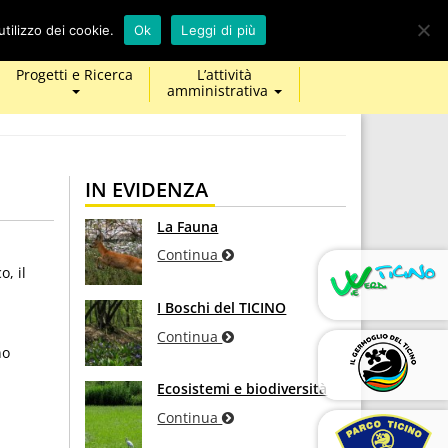
calendar
map-
twitter
facebook
youtube
tilizzo dei cookie.
Ok
Leggi di più
marker
Progetti e Ricerca
L’attività
amministrativa
IN EVIDENZA
La Fauna
Continua
o, il
I Boschi del TICINO
Continua
no
Ecosistemi e biodiversità
Continua