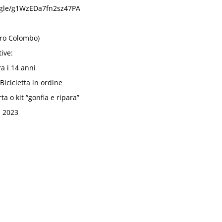
.gle/g1WzEDa7fn2sz47PA
tro Colombo)
ive:
ra i 14 anni
Bicicletta in ordine
ta o kit “gonfia e ripara”
, 2023