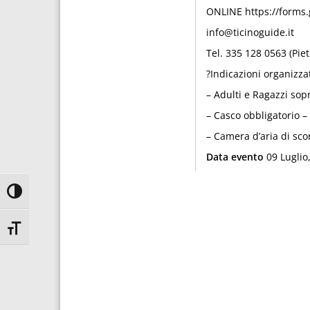
ONLINE https://forms
info@ticinoguide.it
Tel. 335 128 0563 (Pie
?Indicazioni organizzat
– Adulti e Ragazzi sop
– Casco obbligatorio – 
– Camera d’aria di scor
Data evento
09 Luglio
Attiva/disattiva alto contrasto
Attiva/disattiva dimensione testo