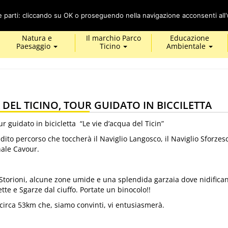
Cerca
ze parti: cliccando su OK o proseguendo nella navigazione acconsenti all'u
Natura e
Il marchio Parco
Educazione
Paesaggio
Ticino
Ambientale
 DEL TICINO, TOUR GUIDATO IN BICCILETTA
 guidato in bicicletta “Le vie d’acqua del Ticin”
dito percorso che toccherà il Naviglio Langosco, il Naviglio Sforzesc
nale Cavour.
Storioni, alcune zone umide e una splendida garzaia dove nidifica
ette e Sgarze dal ciuffo. Portate un binocolo!!
circa 53km che, siamo convinti, vi entusiasmerà.