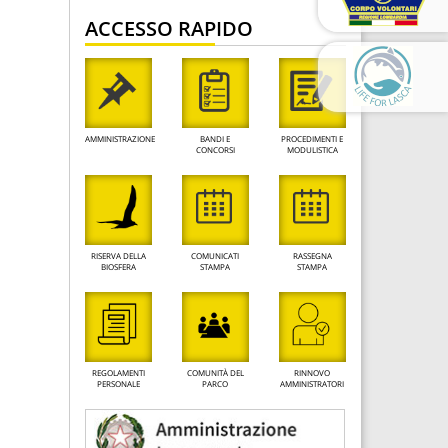
ACCESSO RAPIDO
AMMINISTRAZIONE
BANDI E
PROCEDIMENTI E
CONCORSI
MODULISTICA
RISERVA DELLA
COMUNICATI
RASSEGNA
BIOSFERA
STAMPA
STAMPA
REGOLAMENTI
COMUNITÀ DEL
RINNOVO
PERSONALE
PARCO
AMMINISTRATORI