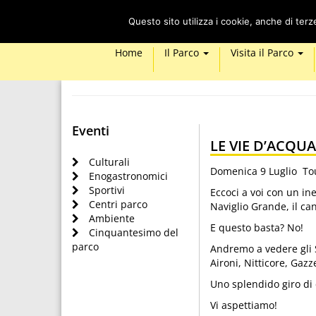
Questo sito utilizza i cookie, anche di ter
Home
Il Parco
Visita il Parco
Eventi
LE VIE D’ACQUA
Culturali
Domenica 9 Luglio Tour
Enogastronomici
Sportivi
Eccoci a voi con un ine
Centri parco
Naviglio Grande, il ca
Ambiente
E questo basta? No!
Cinquantesimo del
parco
Andremo a vedere gli 
Aironi, Nitticore, Gazz
Uno splendido giro di 
Vi aspettiamo!