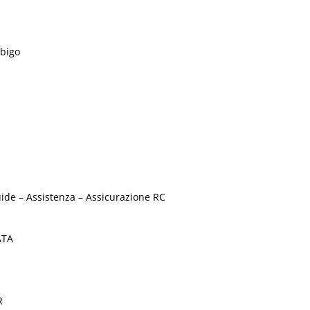
rbigo
a
e – Assistenza – Assicurazione RC
ATA
R