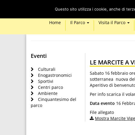
Questo sito utilizza i cookie, anche di ter
Home
Il Parco
Visita il Parco
Eventi
LE MARCITE A 
Culturali
Sabato 16 febbraio ore
Enogastronomici
sotterranea nuova del 
Sportivi
Aperitivo di benvenuto
Centri parco
Ambiente
Per info scarica il vola
Cinquantesimo del
Data evento
16 Febbra
parco
File allegato
Mostra Marcite Vig