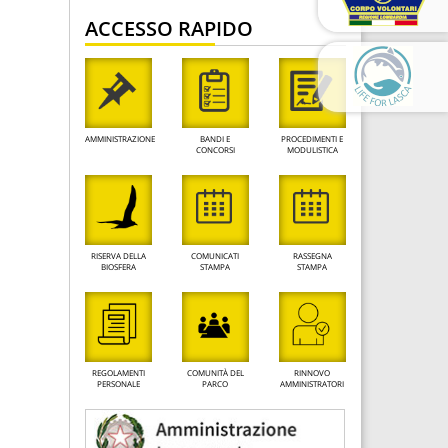
ACCESSO RAPIDO
AMMINISTRAZIONE
BANDI E
PROCEDIMENTI E
CONCORSI
MODULISTICA
RISERVA DELLA
COMUNICATI
RASSEGNA
BIOSFERA
STAMPA
STAMPA
REGOLAMENTI
COMUNITÀ DEL
RINNOVO
PERSONALE
PARCO
AMMINISTRATORI