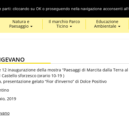
Cerca
ze parti: cliccando su OK o proseguendo nella navigazione acconsenti all'u
Natura e
Il marchio Parco
Educazione
Paesaggio
Ticino
Ambientale
VIGEVANO
 12 inaugurazione della mostra “Paesaggi di Marcita dalla Terra al 
Castello sforzesco (orario 10-19 )
, presentazione gelato “Fior d’inverno” di Dolce Positivo
ntino
io, 2019
evano