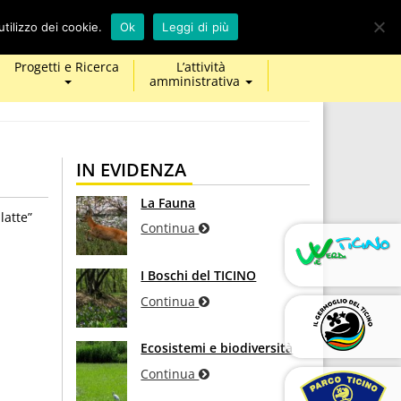
calendar
map-
twitter
facebook
youtube
tilizzo dei cookie.
Ok
Leggi di più
marker
Progetti e Ricerca
L’attività
amministrativa
IN EVIDENZA
La Fauna
latte”
Continua
I Boschi del TICINO
Continua
Ecosistemi e biodiversità
Continua