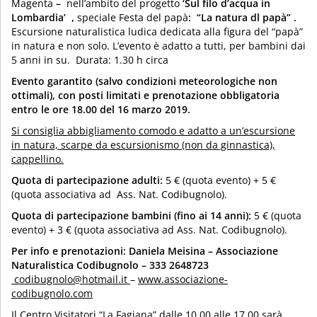
Magenta
–
nell’ambito del progetto
‘Sul filo d’acqua in
Lombardia’ ,
speciale Festa del papà
: “La natura dl papà” .
Escursione naturalistica ludica dedicata alla figura del “papà”
in natura e non solo. L’evento è adatto a tutti, per bambini dai
5 anni in su. Durata: 1.30 h circa
Evento garantito (salvo condizioni meteorologiche non
ottimali), con posti limitati e prenotazione obbligatoria
entro le ore 18.00 del 16 marzo 2019.
Si consiglia abbigliamento comodo e adatto a un’escursione
in natura, scarpe da escursionismo (non da ginnastica),
cappellino.
Quota di partecipazione adulti:
5 € (quota evento) + 5 €
(quota associativa ad Ass. Nat. Codibugnolo).
Quota di partecipazione bambini (fino ai 14 anni):
5 € (quota
evento) + 3 € (quota associativa ad Ass. Nat. Codibugnolo).
Per info e prenotazioni:
Daniela Meisina – Associazione
Naturalistica Codibugnolo – 333 2648723
codibugnolo@hotmail.it
–
www.associazione-
codibugnolo.com
Il Centro Visitatori “La Fagiana” dalle 10.00 alle 17.00 sarà