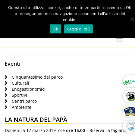
Questo sito utilizza i cookie, anche di terze parti: cliccando su OK
o proseguendo nella navigazione acconsenti all'utilizzo dei
cookie.
Cerca
calendar
map-
twitter
faceboo
you
Ok
Leggi di più
marker
Toggle
navigat
Eventi
Cinquantesimo del parco
Culturali
Enogastronomici
Sportivi
Centri parco
Ambiente
LA NATURA DEL PAPÀ
Domenica 17 marzo 2019 ore
ore 15.00 –
Riserva La fagiana –