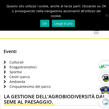
Questo sito utilizza i cookie, anche di terze parti: cliccando su OK
o proseguendo nella navigazione acconsenti all'utilizzo dei
cookie.
Cerca
calendar
map-
twitter
faceboo
you
Ok
Leggi di più
marker
Toggle
navigat
Eventi
Culturali
Enogastronomici
Sportivi
Centri parco
Ambiente
Cinquantesimo del parco
LA GESTIONE DELL’AGROBIODIVERSITÀ DAL
SEME AL PAESAGGIO.