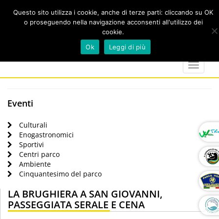
Questo sito utilizza i cookie, anche di terze parti: cliccando su OK
o proseguendo nella navigazione acconsenti all'utilizzo dei
cookie.
Cerca
calendar
map-
twitter
faceboo
you
Ok
Leggi di più
marker
Toggle
navigat
Eventi
Culturali
Enogastronomici
Sportivi
Centri parco
Ambiente
Cinquantesimo del parco
LA BRUGHIERA A SAN GIOVANNI,
PASSEGGIATA SERALE E CENA