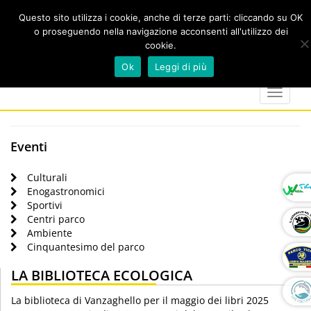
Questo sito utilizza i cookie, anche di terze parti: cliccando su OK
o proseguendo nella navigazione acconsenti all'utilizzo dei
cookie.
Cerca
calendar
map-
twitter
faceboo
you
Ok
Leggi di più
marker
Toggle
navigat
Eventi
Culturali
Enogastronomici
Sportivi
Centri parco
Ambiente
Cinquantesimo del parco
LA BIBLIOTECA ECOLOGICA
La biblioteca di Vanzaghello per il maggio dei libri 2025