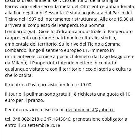
cascina bracciantile al servizio dei fondi della famiglia
Parravicino nella seconda metà dell’Ottocento e abbandonata
alla fine degli anni Sessanta, è stata acquistata dal Parco del
Ticino nel 1997 ed interamente ristrutturata. Alle ore 15.30 si
arriverà al complesso del Panperduto a Somma
Lombardo (Va) . Gioiello d’idraulica industriale, il Panperduto
rappresenta un grande patrimonio culturale, storico,
ambientale del territorio. Sulle rive del Ticino a Somma
Lombardo, lungo il sentiero europeo E1, immerso in
un’incantevole cornice a pochi chilometri dal Lago Maggiore e
da Milano, il Panperduto intende mettere in contatto
qualunque visitatore con il territorio ricco di storia e cultura
che lo ospita.
Il rientro a Pavia previsto per le ore 19.00.
Il tour e il pullman sono gratuiti, è richiesta una quota di 10
euro per il pranzo.
Per informazioni e iscrizioni:
decumanoest@yahoo.it
tel. 348.0624218 e 347.1645646; prenotazione obbligatoria
entro il 23 settembre 2018