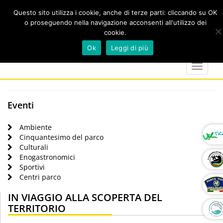
Questo sito utilizza i cookie, anche di terze parti: cliccando su OK
o proseguendo nella navigazione acconsenti all'utilizzo dei
cookie.
Cerca
calendar
map-
twitter
faceboo
you
Ok
Leggi di più
marker
Toggle
navigat
Eventi
Ambiente
Cinquantesimo del parco
Culturali
Enogastronomici
Sportivi
Centri parco
IN VIAGGIO ALLA SCOPERTA DEL
TERRITORIO