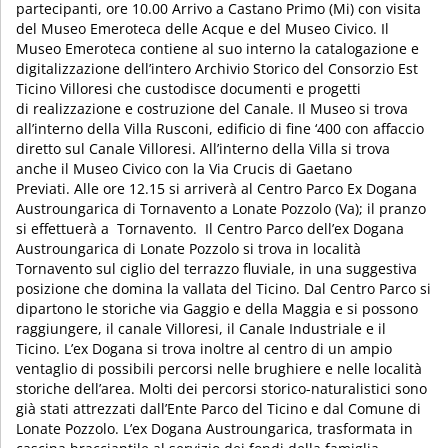
partecipanti, ore 10.00 Arrivo a Castano Primo (Mi) con visita
del Museo Emeroteca delle Acque e del Museo Civico. Il
Museo Emeroteca contiene al suo interno la catalogazione e
digitalizzazione dell’intero Archivio Storico del Consorzio Est
Ticino Villoresi che custodisce documenti e progetti
di realizzazione e costruzione del Canale. Il Museo si trova
all’interno della Villa Rusconi, edificio di fine ‘400 con affaccio
diretto sul Canale Villoresi. All’interno della Villa si trova
anche il Museo Civico con la Via Crucis di Gaetano
Previati. Alle ore 12.15 si arriverà al Centro Parco Ex Dogana
Austroungarica di Tornavento a Lonate Pozzolo (Va); il pranzo
si effettuerà a Tornavento. Il Centro Parco dell’ex Dogana
Austroungarica di Lonate Pozzolo si trova in località
Tornavento sul ciglio del terrazzo fluviale, in una suggestiva
posizione che domina la vallata del Ticino. Dal Centro Parco si
dipartono le storiche via Gaggio e della Maggia e si possono
raggiungere, il canale Villoresi, il Canale Industriale e il
Ticino. L’ex Dogana si trova inoltre al centro di un ampio
ventaglio di possibili percorsi nelle brughiere e nelle località
storiche dell’area. Molti dei percorsi storico-naturalistici sono
già stati attrezzati dall’Ente Parco del Ticino e dal Comune di
Lonate Pozzolo. L’ex Dogana Austroungarica, trasformata in