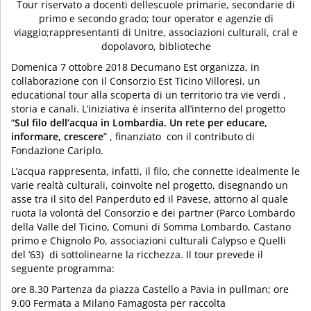
Tour riservato a docenti dellescuole primarie, secondarie di
primo e secondo grado; tour operator e agenzie di
viaggio;rappresentanti di Unitre, associazioni culturali, cral e
dopolavoro, biblioteche
Domenica 7 ottobre 2018 Decumano Est organizza, in
collaborazione con il Consorzio Est Ticino Villoresi, un
educational tour alla scoperta di un territorio tra vie verdi ,
storia e canali. L’iniziativa è inserita all’interno del progetto
“
Sul filo dell’acqua in Lombardia. Un rete per educare,
informare, crescere
” , finanziato con il contributo di
Fondazione Cariplo.
L’acqua rappresenta, infatti, il filo, che connette idealmente le
varie realtà culturali, coinvolte nel progetto, disegnando un
asse tra il sito del Panperduto ed il Pavese, attorno al quale
ruota la volontà del Consorzio e dei partner (Parco Lombardo
della Valle del Ticino, Comuni di Somma Lombardo, Castano
primo e Chignolo Po, associazioni culturali Calypso e Quelli
del ’63) di sottolinearne la ricchezza. Il tour prevede il
seguente programma:
ore 8.30 Partenza da piazza Castello a Pavia in pullman; ore
9.00 Fermata a Milano Famagosta per raccolta