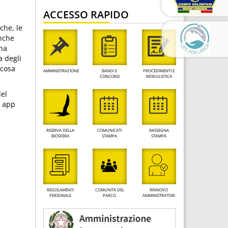
ACCESSO RAPIDO
che, le
anche
una
a degli
 cosa
AMMINISTRAZIONE
BANDI E
PROCEDIMENTI E
CONCORSI
MODULISTICA
del
n app
RISERVA DELLA
COMUNICATI
RASSEGNA
BIOSFERA
STAMPA
STAMPA
REGOLAMENTI
COMUNITÀ DEL
RINNOVO
PERSONALE
PARCO
AMMINISTRATORI