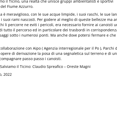
 il Ticino, una realtà che unisce gruppi ambientalisti e sportivi
 del Fiume Azzurro.
qua è meraviglioso, con le sue acque limpide, i suoi raschi, le sue lan
 i suoi rami nascosti. Per godere al meglio di queste bellezze ma 
i li percorre ne eviti i pericoli, era necessario fornire ai canoisti 
i tutto il percorso ed in particolare dei trasbordi in corrispondenz
saggi sotto i numerosi ponti. Ma anche dove potersi fermare e che
collaborazione con Aipo ( Agenzia interregionale per il Po ), Parchi 
e opere di derivazione la posa di una segnaletica sul terreno e di u
compagnare passo passo i canoisti.
Salviamo il Ticino: Claudio Spreafico – Oreste Magni
o, 2022