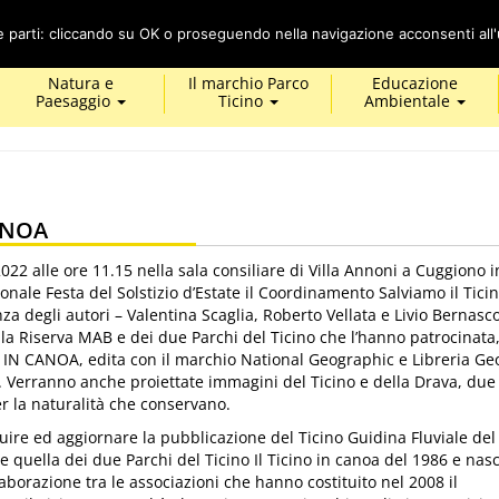
Cerca
ze parti: cliccando su OK o proseguendo nella navigazione acconsenti all'u
Natura e
Il marchio Parco
Educazione
Paesaggio
Ticino
Ambientale
CANOA
2 alle ore 11.15 nella sala consiliare di Villa Annoni a Cuggiono i
onale Festa del Solstizio d’Estate il Coordinamento Salviamo il Tici
za degli autori – Valentina Scaglia, Roberto Vellata e Livio Bernasco
la Riserva MAB e dei due Parchi del Ticino che l’hanno patrocinata,
 IN CANOA, edita con il marchio National Geographic e Libreria Ge
). Verranno anche proiettate immagini del Ticino e della Drava, due
er la naturalità che conservano.
tuire ed aggiornare la pubblicazione del Ticino Guidina Fluviale del
e quella dei due Parchi del Ticino Il Ticino in canoa del 1986 e nas
llaborazione tra le associazioni che hanno costituito nel 2008 il