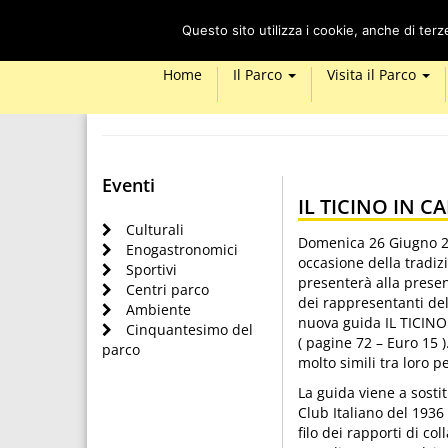
Questo sito utilizza i cookie, anche di ter
Home
Il Parco
Visita il Parco
Eventi
IL TICINO IN 
Culturali
Domenica 26 Giugno 202
Enogastronomici
occasione della tradizi
Sportivi
presenterà alla presen
Centri parco
dei rappresentanti del
Ambiente
nuova guida IL TICINO
Cinquantesimo del
( pagine 72 – Euro 15 
parco
molto simili tra loro p
La guida viene a sosti
Club Italiano del 1936 
filo dei rapporti di co