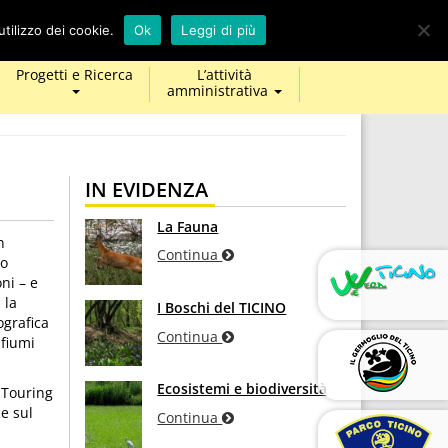
calendar
map-
twitter
facebook
youtube
tilizzo dei cookie.
Ok
Leggi di più
marker
Progetti e Ricerca
L’attività
amministrativa
IN EVIDENZA
La Fauna
n
Continua
no
ni – e
 la
I Boschi del TICINO
ografica
Continua
 fiumi
Ecosistemi e biodiversità
 Touring
ce sul
Continua