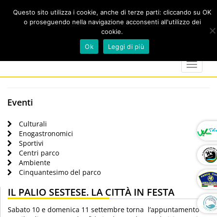
Questo sito utilizza i cookie, anche di terze parti: cliccando su OK
o proseguendo nella navigazione acconsenti all'utilizzo dei
cookie.
Cerca
calendar
map-
twitter
faceboo
you
Ok
Leggi di più
marker
Toggle
navigat
Eventi
Culturali
Enogastronomici
Sportivi
Centri parco
Ambiente
Cinquantesimo del parco
IL PALIO SESTESE. LA CITTÀ IN FESTA
Sabato 10 e domenica 11 settembre torna l’appuntamento