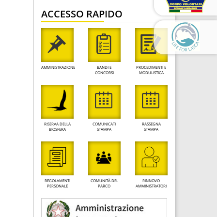
ACCESSO RAPIDO
AMMINISTRAZIONE
BANDI E
PROCEDIMENTI E
CONCORSI
MODULISTICA
RISERVA DELLA
COMUNICATI
RASSEGNA
BIOSFERA
STAMPA
STAMPA
REGOLAMENTI
COMUNITÀ DEL
RINNOVO
PERSONALE
PARCO
AMMINISTRATORI