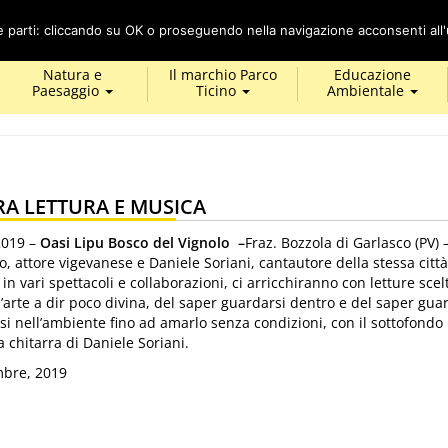
Cerca
ze parti: cliccando su OK o proseguendo nella navigazione acconsenti all'u
Natura e
Il marchio Parco
Educazione
Paesaggio
Ticino
Ambientale
RA LETTURA E MUSICA
2019 –
Oasi Lipu Bosco del Vignolo –
Fraz. Bozzola di Garlasco (PV) 
, attore vigevanese e Daniele Soriani, cantautore della stessa città
 in vari spettacoli e collaborazioni, ci arricchiranno con letture scel
rte a dir poco divina, del saper guardarsi dentro e del saper guar
rsi nell’ambiente fino ad amarlo senza condizioni, con il sottofondo
 chitarra di Daniele Soriani.
bre, 2019