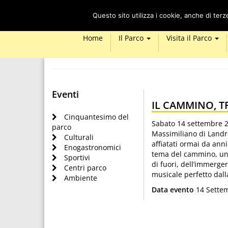
Questo sito utilizza i cookie, anche di ter
Home
Il Parco
Visita il Parco
Eventi
IL CAMMINO, T
Cinquantesimo del
Sabato 14 settembre 
parco
Massimiliano di Landro
Culturali
affiatati ormai da anni
Enogastronomici
tema del cammino, un’a
Sportivi
di fuori, dell’immerge
Centri parco
musicale perfetto dalla
Ambiente
Data evento
14 Settem