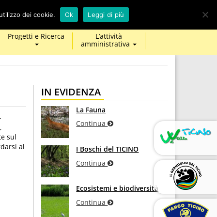
calendar
map-
twitter
facebook
youtube
tilizzo dei cookie.
Ok
Leggi di più
marker
Progetti e Ricerca
L’attività
amministrativa
IN EVIDENZA
La Fauna
–
Continua
,
te sul
darsi al
I Boschi del TICINO
Continua
Ecosistemi e biodiversità
Continua