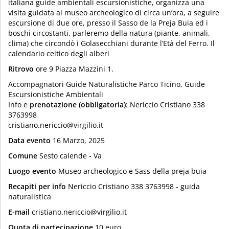
italiana guide ambientali escursionistiche, organizza una
visita guidata al museo archeologico di circa un’ora, a seguire
escursione di due ore, presso il Sasso de la Preja Buia ed i
boschi circostanti, parleremo della natura (piante, animali,
clima) che circondò i Golasecchiani durante l’Età del Ferro. Il
calendario celtico degli alberi
Ritrovo
ore 9 Piazza Mazzini 1.
Accompagnatori Guide Naturalistiche Parco Ticino, Guide
Escursionistiche Ambientali
Info e
prenotazione (obbligatoria)
: Nericcio Cristiano 338
3763998
cristiano.nericcio@virgilio.it
Data evento
16 Marzo, 2025
Comune
Sesto calende - Va
Luogo evento
Museo archeologico e Sass della preja buia
Recapiti per info
Nericcio Cristiano 338 3763998 - guida
naturalistica
E-mail
cristiano.nericcio@virgilio.it
Quota di partecipazione
10 euro