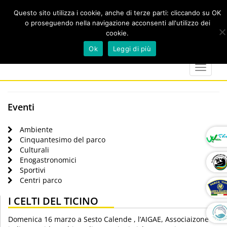
Questo sito utilizza i cookie, anche di terze parti: cliccando su OK
o proseguendo nella navigazione acconsenti all'utilizzo dei
cookie.
Cerca
calendar
map-
twitter
faceboo
you
Ok
Leggi di più
marker
Toggle
navigat
Eventi
Ambiente
Cinquantesimo del parco
Culturali
Enogastronomici
Sportivi
Centri parco
I CELTI DEL TICINO
Domenica 16 marzo a Sesto Calende , l’AIGAE, Associaizone