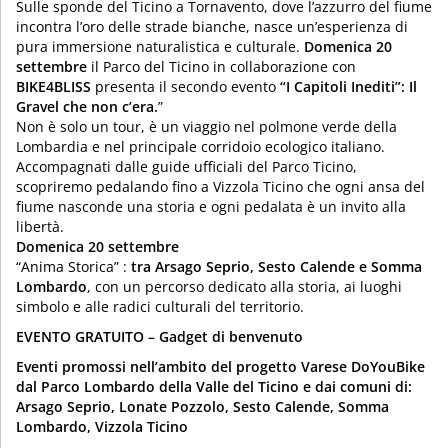
Sulle sponde del Ticino a Tornavento, dove l’azzurro del fiume
incontra l’oro delle strade bianche, nasce un’esperienza di
pura immersione naturalistica e culturale.
Domenica 20
settembre
il Parco del Ticino in collaborazione con
BIKE4BLISS
presenta il secondo evento
“I Capitoli Inediti”: Il
Gravel che non c’era.
”
Non è solo un tour, è un viaggio nel polmone verde della
Lombardia e nel principale corridoio ecologico italiano.
Accompagnati dalle guide ufficiali del Parco Ticino,
scopriremo pedalando fino a Vizzola Ticino che ogni ansa del
fiume nasconde una storia e ogni pedalata è un invito alla
libertà.
Domenica 20 settembre
“Anima Storica” :
tra Arsago Seprio, Sesto Calende e Somma
Lombardo
, con un percorso dedicato alla storia, ai luoghi
simbolo e alle radici culturali del territorio.
EVENTO GRATUITO – Gadget di benvenuto
Eventi promossi nell’ambito del progetto Varese DoYouBike
dal Parco Lombardo della Valle del Ticino e dai comuni di:
Arsago Seprio, Lonate Pozzolo, Sesto Calende, Somma
Lombardo, Vizzola Ticino