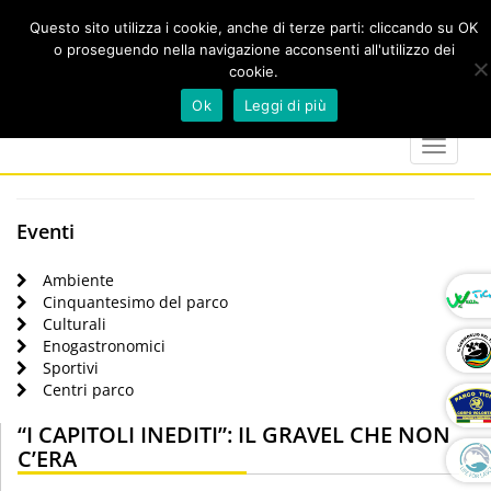
Questo sito utilizza i cookie, anche di terze parti: cliccando su OK
o proseguendo nella navigazione acconsenti all'utilizzo dei
cookie.
Cerca
calendar
map-
twitter
faceboo
you
Ok
Leggi di più
marker
Toggle
navigat
Eventi
Ambiente
Cinquantesimo del parco
Culturali
Enogastronomici
Sportivi
Centri parco
“I CAPITOLI INEDITI”: IL GRAVEL CHE NON
C’ERA