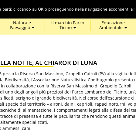
Cerca
ze parti: cliccando su OK o proseguendo nella navigazione acconsenti all'u
Natura e
Il marchio Parco
Educazione
Paesaggio
Ticino
Ambientale
ELLA NOTTE, AL CHIAROR DI LUNA
prsso la Riserva San Massimo, Gropello Cairoli (PV) alla vigilia del
a Biodiversità, l’Associazione Naturalistica Codibugnolo presenta 
n collaborazione con la Riserva San Massimo di Gropello Cairoli.
 di uno degli angoli più preziosi del Parco Lombardo del Ticino, un’
sificati, scrigno di grande biodiversità. Nel corso dell’escursione ci 
i specie del territorio – aironi, daini, caprioli, rapaci notturni, volp
tecniche di alimentazione, i comportamenti legati alla difesa del ter
e tracce di presenza e tutte le peculiarità che rendono questi animal
 altamente specializzati.
o ammessi cani.