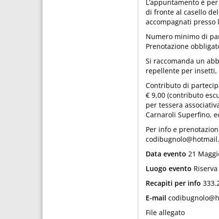
L’appuntamento è per s
di fronte al casello de
accompagnati presso la
Numero minimo di part
Prenotazione obbligato
Si raccomanda un abbi
repellente per insetti, 
Contributo di partecip
€ 9,00 (contributo esc
per tessera associativa
Carnaroli Superfino, e
Per info e prenotazion
codibugnolo@hotmail.
Data evento
21 Maggi
Luogo evento
Riserva 
Recapiti per info
333.2
E-mail
codibugnolo@ho
File allegato