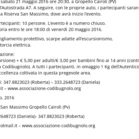
abato 21 maggio 2016 ore 20:30, a Gropello Cairoli (PV)
ll’Autostrada A7. A seguire, con le proprie auto, i partecipanti sara
 Riserva San Massimo, dove avrà inizio l’evento.
ecipanti: 10 persone. L’evento è a numero chiuso.
ria entro le ore 18:00 di venerdì 20 maggio 2016.
gliamento protettivo, scarpe adatte all’escursionismo,
torcia elettrica.
azione:
ursione) + € 5,00 per adulti/€ 3,00 per bambini fino ai 14 anni (cont
 Codibugnolo). A tutti i partecipanti, in omaggio 1 Kg dell’Autentic
ccellenza coltivata in questa pregevole area.
i: 347.8823023 (Roberta) – 333.2648723 (Daniela)
it – www.associazione-codibugnolo.org
o, 2016
San Massimo Gropello Cairoli (Pv)
648723 (Daniela)- 347.8823023 (Roberta)
tmail.it – www.associazione-codibugnolo.org