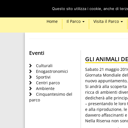
Questo sito utilizza i cookie, anche di ter
Home
Il Parco
Visita il Parco
Eventi
GLI ANIMALI D
Culturali
Sabato 21 maggio 2016 
Enogastronomici
Giornata Mondiale dell
Sportivi
nuovo appuntamento, i
Centri parco
Si andrà alla scoperta
Ambiente
ricca di ambienti diver
Cinquantesimo del
dedicherà alle principal
parco
– presentando le loro 
e alla riproduzione, l
davvero affascinanti e
Nella Riserva non son