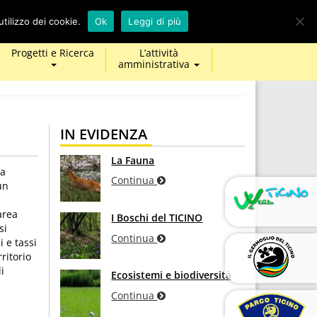
calendar
map-
twitter
facebook
youtube
tilizzo dei cookie.
Ok
Leggi di più
marker
Progetti e Ricerca
L’attività
amministrativa
IN EVIDENZA
La Fauna
la
Continua
un
area
I Boschi del TICINO
si
Continua
i e tassi
ritorio
i
Ecosistemi e biodiversità
Continua