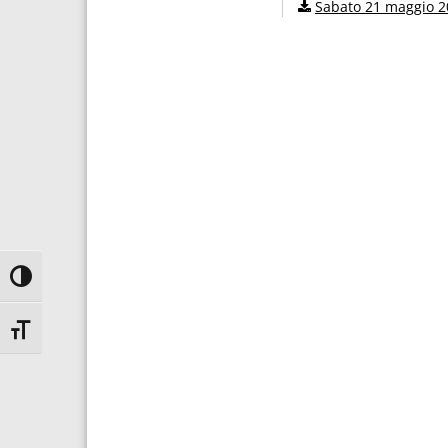
Sabato 21 maggio 2
Attiva/disattiva alto contrasto
Attiva/disattiva dimensione testo