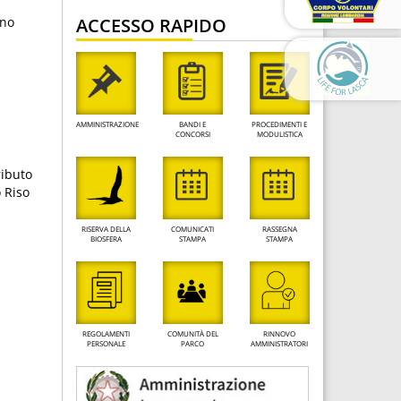
ACCESSO RAPIDO
nno
AMMINISTRAZIONE
BANDI E
PROCEDIMENTI E
CONCORSI
MODULISTICA
ributo
o Riso
RISERVA DELLA
COMUNICATI
RASSEGNA
BIOSFERA
STAMPA
STAMPA
REGOLAMENTI
COMUNITÀ DEL
RINNOVO
PERSONALE
PARCO
AMMINISTRATORI