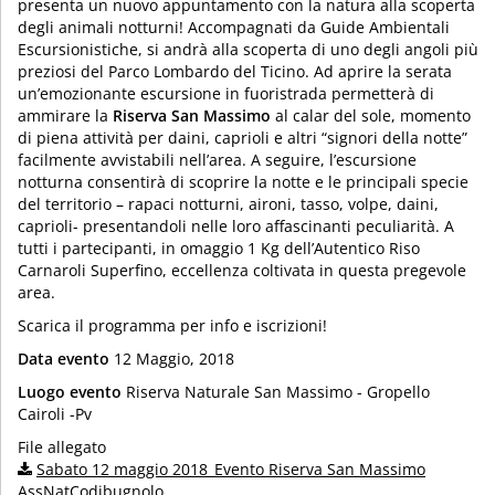
presenta un nuovo appuntamento con la natura alla scoperta
degli animali notturni! Accompagnati da Guide Ambientali
Escursionistiche, si andrà alla scoperta di uno degli angoli più
preziosi del Parco Lombardo del Ticino. Ad aprire la serata
un’emozionante escursione in fuoristrada permetterà di
ammirare la
Riserva San Massimo
al calar del sole, momento
di piena attività per daini, caprioli e altri “signori della notte”
facilmente avvistabili nell’area. A seguire, l’escursione
notturna consentirà di scoprire la notte e le principali specie
del territorio – rapaci notturni, aironi, tasso, volpe, daini,
caprioli- presentandoli nelle loro affascinanti peculiarità. A
tutti i partecipanti, in omaggio 1 Kg dell’Autentico Riso
Carnaroli Superfino, eccellenza coltivata in questa pregevole
area.
Scarica il programma per info e iscrizioni!
Data evento
12 Maggio, 2018
Luogo evento
Riserva Naturale San Massimo - Gropello
Cairoli -Pv
File allegato
Sabato 12 maggio 2018_Evento Riserva San Massimo
AssNatCodibugnolo