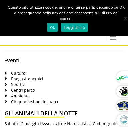
Questo sito utilizza i cookie, anche di terze parti: cliccando su OK
o proseguendo nella navigazione acconsenti all'utilizzo dei
cookie.
Cerca
calendar
map-
twitter
faceboo
you
Ok
Leggi di più
marker
Toggle
navigat
Eventi
Culturali
Enogastronomici
Sportivi
Centri parco
Ambiente
Cinquantesimo del parco
GLI ANIMALI DELLA NOTTE
Sabato 12 maggio l’Associazione Naturalistica Codibugnolo