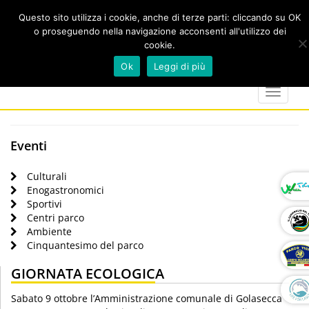
Questo sito utilizza i cookie, anche di terze parti: cliccando su OK
o proseguendo nella navigazione acconsenti all'utilizzo dei
cookie.
Cerca
calendar
map-
twitter
faceboo
you
Ok
Leggi di più
marker
Toggle
navigat
Eventi
Culturali
Enogastronomici
Sportivi
Centri parco
Ambiente
Cinquantesimo del parco
GIORNATA ECOLOGICA
Sabato 9 ottobre l’Amministrazione comunale di Golasecca