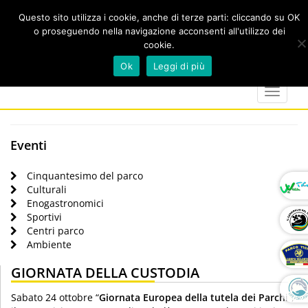
Questo sito utilizza i cookie, anche di terze parti: cliccando su OK
o proseguendo nella navigazione acconsenti all'utilizzo dei
cookie.
Cerca
calendar
map-
twitter
faceboo
you
Ok
Leggi di più
marker
Toggle
navigat
Eventi
Cinquantesimo del parco
Culturali
Enogastronomici
Sportivi
Centri parco
Ambiente
GIORNATA DELLA CUSTODIA
Sabato 24 ottobre “
Giornata Europea della tutela dei Parch
i”,