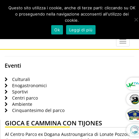
Questo sito utilizza i cookie, anche di terze parti: cliccando su OK
o proseguendo nella navigazione acconsenti all'utilizzo dei
cookie.
Cerca
calendar
map-
twitter
faceboo
you
Ok
Leggi di più
marker
Toggle
navigat
Eventi
Culturali
Enogastronomici
Sportivi
Centri parco
Ambiente
Cinquantesimo del parco
GIOCA E CAMMINA CON TIJONES
Al Centro Parco ex Dogana Austroungarica di Lonate Pozzolo