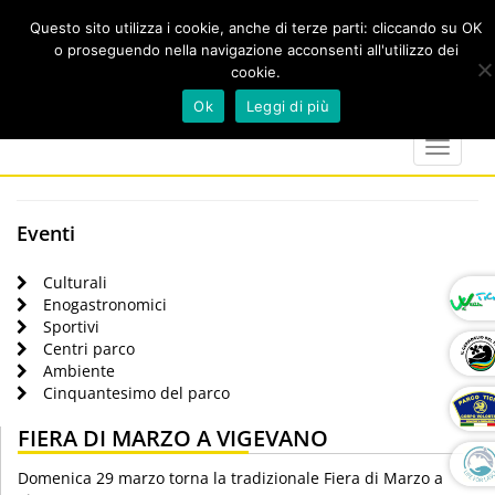
Questo sito utilizza i cookie, anche di terze parti: cliccando su OK
o proseguendo nella navigazione acconsenti all'utilizzo dei
cookie.
Cerca
calendar
map-
twitter
faceboo
you
Ok
Leggi di più
marker
Toggle
navigat
Eventi
Culturali
Enogastronomici
Sportivi
Centri parco
Ambiente
Cinquantesimo del parco
FIERA DI MARZO A VIGEVANO
Domenica 29 marzo torna la tradizionale Fiera di Marzo a