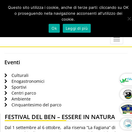
Questo sito utilizza i cookie, anche di terze parti: cliccando su OK
o proseguendo nella navigazione acconsenti all'utilizzo dei
cookie.
Cerca
calendar
map-
twitter
faceboo
you
Ok
Leggi di più
marker
Toggle
navigat
Eventi
Culturali
Enogastronomici
Sportivi
Centri parco
Ambiente
Cinquantesimo del parco
FESTIVAL DEL BEN – ESSERE IN NATURA
Dal 1 settembre al 6 ottobre, alla riserva “La Fagiana” di