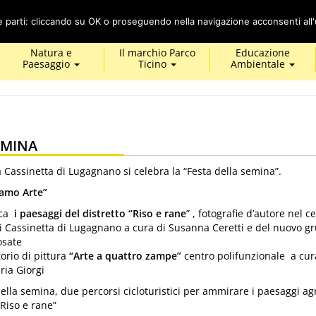
Cerca
ze parti: cliccando su OK o proseguendo nella navigazione acconsenti all'u
Natura e
Il marchio Parco
Educazione
Paesaggio
Ticino
Ambientale
EMINA
Cassinetta di Lugagnano si celebra la “Festa della semina”.
amo Arte”
ica
i paesaggi del distretto “Riso e rane
” , fotografie d’autore nel c
i Cassinetta di Lugagnano a cura di Susanna Ceretti e del nuovo g
osate
orio di pittura
“Arte a quattro zampe”
centro polifunzionale a cur
ria Giorgi
della semina, due percorsi cicloturistici per ammirare i paesaggi agr
“Riso e rane”