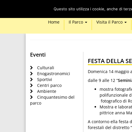
Questo sito utilizza i cookie, anche di ter
Home
Il Parco
Visita il Parco
Eventi
FESTA DELLA S
Culturali
Domenica 14 maggio a 
Enogastronomici
Sportivi
dalle 9 alle 12 “
Semini
Centri parco
mostra fotograf
Ambiente
polifunzionale d
Cinquantesimo del
fotografico di R
parco
Mostra e laborat
pittrice anna Ma
A contorno ella festa 
forestali del distretto 