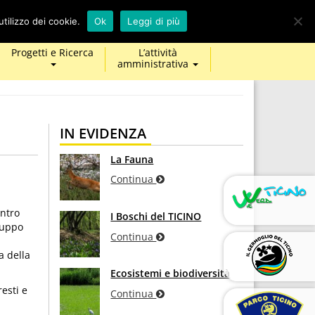
calendar
map-
twitter
facebook
youtube
tilizzo dei cookie.
Ok
Leggi di più
marker
Progetti e Ricerca
L’attività
amministrativa
IN EVIDENZA
La Fauna
Continua
entro
I Boschi del TICINO
ruppo
Continua
a della
Ecosistemi e biodiversità
esti e
Continua