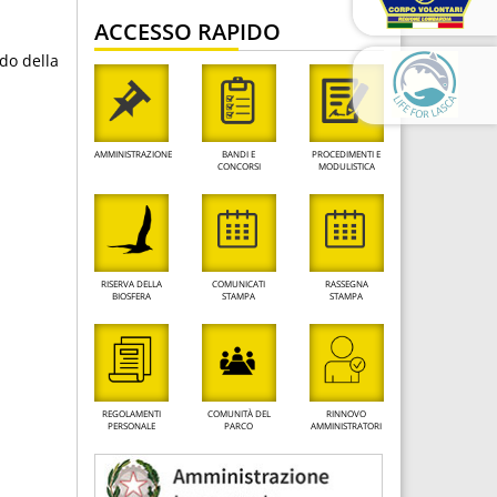
ACCESSO RAPIDO
do della
AMMINISTRAZIONE
BANDI E
PROCEDIMENTI E
CONCORSI
MODULISTICA
RISERVA DELLA
COMUNICATI
RASSEGNA
BIOSFERA
STAMPA
STAMPA
REGOLAMENTI
COMUNITÀ DEL
RINNOVO
PERSONALE
PARCO
AMMINISTRATORI