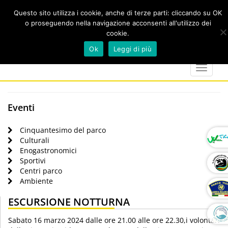
Questo sito utilizza i cookie, anche di terze parti: cliccando su OK
o proseguendo nella navigazione acconsenti all'utilizzo dei
cookie.
Cerca
calendar
map-
twitter
faceboo
you
Ok
Leggi di più
marker
Toggle
navigat
Eventi
Cinquantesimo del parco
Culturali
Enogastronomici
Sportivi
Centri parco
Ambiente
ESCURSIONE NOTTURNA
Sabato 16 marzo 2024 dalle ore 21.00 alle ore 22.30,i volontari