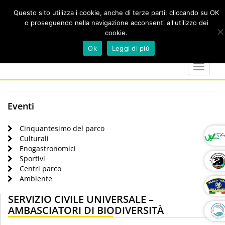
Questo sito utilizza i cookie, anche di terze parti: cliccando su OK
o proseguendo nella navigazione acconsenti all'utilizzo dei
cookie.
Cerca
calendar
map-
twitter
faceboo
you
Ok
Leggi di più
marker
Toggle
navigat
Eventi
Cinquantesimo del parco
Culturali
Enogastronomici
Sportivi
Centri parco
Ambiente
SERVIZIO CIVILE UNIVERSALE –
AMBASCIATORI DI BIODIVERSITÀ