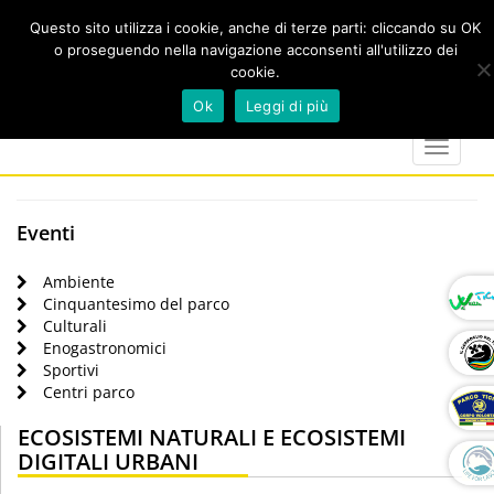
Questo sito utilizza i cookie, anche di terze parti: cliccando su OK
o proseguendo nella navigazione acconsenti all'utilizzo dei
cookie.
Cerca
calendar
map-
twitter
faceboo
you
Ok
Leggi di più
marker
Toggle
navigat
Eventi
Ambiente
Cinquantesimo del parco
Culturali
Enogastronomici
Sportivi
Centri parco
ECOSISTEMI NATURALI E ECOSISTEMI
DIGITALI URBANI