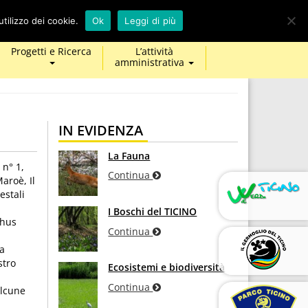
calendar
map-
twitter
facebook
youtube
tilizzo dei cookie.
Ok
Leggi di più
marker
Progetti e Ricerca
L’attività
amministrativa
IN EVIDENZA
La Fauna
 n° 1,
Continua
aroè, Il
estali
I Boschi del TICINO
thus
Continua
la
stro
Ecosistemi e biodiversità
Continua
alcune