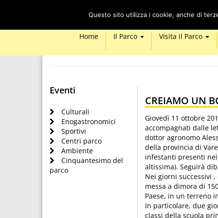
Questo sito utilizza i cookie, anche di ter
Home
Il Parco
Visita il Parco
Eventi
CREIAMO UN B
Culturali
Giovedì 11 ottobre 201
Enogastronomici
accompagnati dalle lett
Sportivi
dottor agronomo Alessa
Centri parco
della provincia di Var
Ambiente
infestanti presenti nei 
Cinquantesimo del
altissima). Seguirà dib
parco
Nei giorni successivi ,
messa a dimora di 150 
Paese, in un terreno i
In particolare, due gi
classi della scuola pr