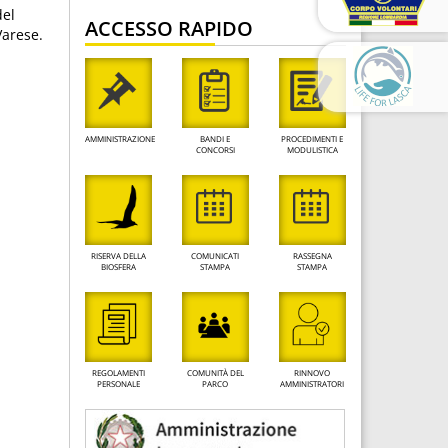
del
ACCESSO RAPIDO
Varese.
AMMINISTRAZIONE
BANDI E
PROCEDIMENTI E
CONCORSI
MODULISTICA
RISERVA DELLA
COMUNICATI
RASSEGNA
BIOSFERA
STAMPA
STAMPA
REGOLAMENTI
COMUNITÀ DEL
RINNOVO
PERSONALE
PARCO
AMMINISTRATORI