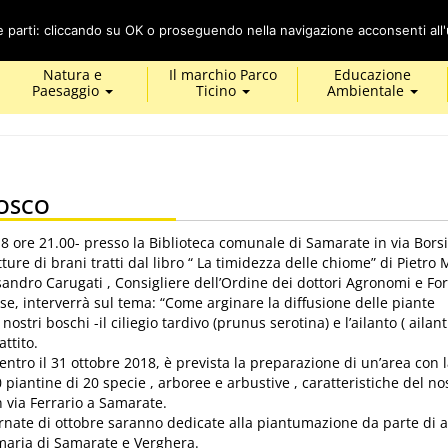
Cerca
ze parti: cliccando su OK o proseguendo nella navigazione acconsenti all'u
Natura e
Il marchio Parco
Educazione
Paesaggio
Ticino
Ambientale
OSCO
8 ore 21.00- presso la Biblioteca comunale di Samarate in via Borsi
ure di brani tratti dal libro “ La timidezza delle chiome” di Pietro M
ndro Carugati , Consigliere dell’Ordine dei dottori Agronomi e For
ese, interverrà sul tema: “Come arginare la diffusione delle piante
nostri boschi -il ciliegio tardivo (prunus serotina) e l’ailanto ( ailan
attito.
 entro il 31 ottobre 2018, è prevista la preparazione di un’area con 
piantine di 20 specie , arboree e arbustive , caratteristiche del no
n via Ferrario a Samarate.
ornate di ottobre saranno dedicate alla piantumazione da parte di 
imaria di Samarate e Verghera.