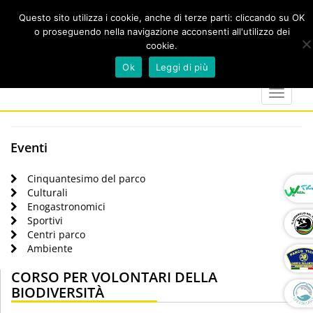
Questo sito utilizza i cookie, anche di terze parti: cliccando su OK
o proseguendo nella navigazione acconsenti all'utilizzo dei
cookie.
Cerca
calendar
map-
twitter
faceboo
you
Ok
Leggi di più
marker
Toggle
navigat
Eventi
Cinquantesimo del parco
Culturali
Enogastronomici
Sportivi
Centri parco
Ambiente
CORSO PER VOLONTARI DELLA
BIODIVERSITÀ