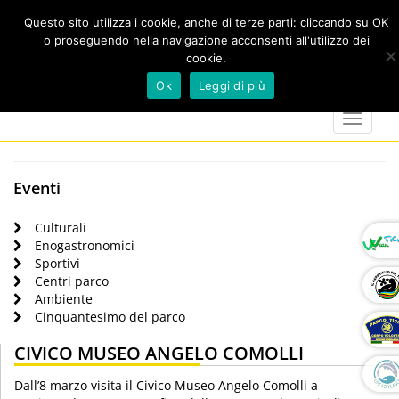
Questo sito utilizza i cookie, anche di terze parti: cliccando su OK
o proseguendo nella navigazione acconsenti all'utilizzo dei
cookie.
Cerca
calendar
map-
twitter
faceboo
you
Ok
Leggi di più
marker
Toggle
navigat
Eventi
Culturali
Enogastronomici
Sportivi
Centri parco
Ambiente
Cinquantesimo del parco
CIVICO MUSEO ANGELO COMOLLI
Dall’8 marzo visita il Civico Museo Angelo Comolli a