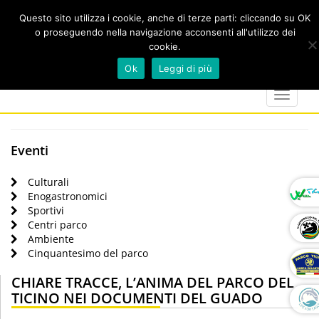
Questo sito utilizza i cookie, anche di terze parti: cliccando su OK
o proseguendo nella navigazione acconsenti all'utilizzo dei
cookie.
Cerca
calendar
map-
twitter
faceboo
you
Ok
Leggi di più
marker
Toggle
navigat
Eventi
Culturali
Enogastronomici
Sportivi
Centri parco
Ambiente
Cinquantesimo del parco
CHIARE TRACCE, L’ANIMA DEL PARCO DEL
TICINO NEI DOCUMENTI DEL GUADO