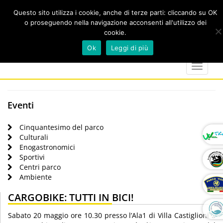
Questo sito utilizza i cookie, anche di terze parti: cliccando su OK
o proseguendo nella navigazione acconsenti all'utilizzo dei
cookie.
Cerca
calendar
map-
twitter
faceboo
you
Ok
Leggi di più
marker
Toggle
navigat
Eventi
Cinquantesimo del parco
Culturali
Enogastronomici
Sportivi
Centri parco
Ambiente
CARGOBIKE: TUTTI IN BICI!
Sabato 20 maggio ore 10.30 presso l’Ala1 di Villa Castiglioni a