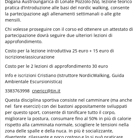
Dogana Austroungarica di Lonate Pozzolo (Va), lezione teorico
pratica d’introduzione alle basi del nordic walking, consente
la partecipazione agli allenamenti settimanali o alle gite
mensili.
Chi volesse proseguire con il corso ed ottenere un attestato di
partecipazione dovrà seguire due ulteriori lezioni di
approfondimento.
Costo per la lezione introduttiva 25 euro + 15 euro di
iscrizione/assicurazione
Costo per le 2 lezioni di approfondimento 30 euro
Info e iscrizioni Cristiano (Istruttore NordicWalking, Guida
Ambientale Escursionistica)
3383763998
cnericc@tin.it
Questa disciplina sportiva consiste nel camminare (ma anche
nel fare esercizi) con dei bastoni appositamente sviluppati
per questo sport, consente di tonificare tutto il corpo,
migliorare la postura, consumare fino al 50% in più di calorie
rispetto alla camminata normale, sciogliere le tensioni nella
zona delle spalle e della nuca. In più è socializzante,
divertente, rilassante e poco costoso e lo si può praticare