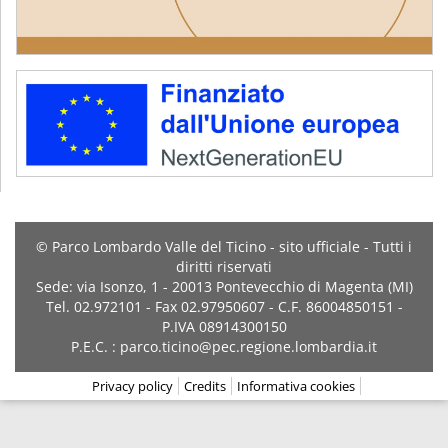
© Parco Lombardo Valle del Ticino - sito ufficiale - Tutti i
diritti riservati
Sede: via Isonzo, 1 - 20013 Pontevecchio di Magenta (MI)
Tel. 02.972101 - Fax 02.97950607 - C.F. 86004850151 -
P.IVA 08914300150
P.E.C. : parco.ticino@pec.regione.lombardia.it
Privacy policy
Credits
Informativa cookies