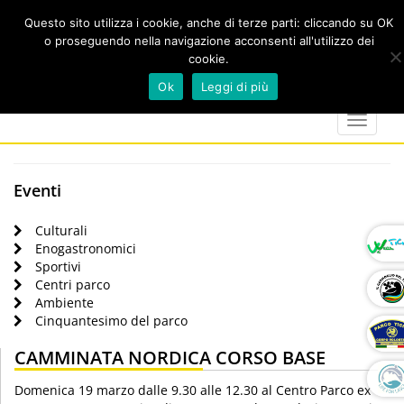
Questo sito utilizza i cookie, anche di terze parti: cliccando su OK
o proseguendo nella navigazione acconsenti all'utilizzo dei
cookie.
Cerca
calendar
map-
twitter
faceboo
you
Ok
Leggi di più
marker
Toggle
navigat
Eventi
Culturali
Enogastronomici
Sportivi
Centri parco
Ambiente
Cinquantesimo del parco
CAMMINATA NORDICA CORSO BASE
Domenica 19 marzo dalle 9.30 alle 12.30 al Centro Parco ex