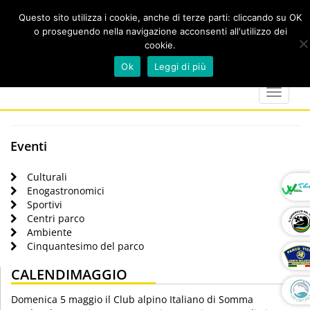
Questo sito utilizza i cookie, anche di terze parti: cliccando su OK
o proseguendo nella navigazione acconsenti all'utilizzo dei
cookie.
Cerca
calendar
map-
twitter
faceboo
you
Ok
Leggi di più
marker
Toggle
navigat
Eventi
Culturali
Enogastronomici
Sportivi
Centri parco
Ambiente
Cinquantesimo del parco
CALENDIMAGGIO
Domenica 5 maggio il Club alpino Italiano di Somma