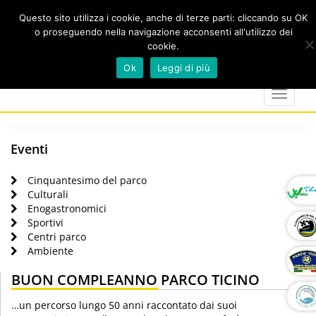
Questo sito utilizza i cookie, anche di terze parti: cliccando su OK
o proseguendo nella navigazione acconsenti all'utilizzo dei
cookie.
Cerca
calendar
map-
twitter
faceboo
you
Ok
Leggi di più
marker
Toggle
navigat
Eventi
Cinquantesimo del parco
Culturali
Enogastronomici
Sportivi
Centri parco
Ambiente
BUON COMPLEANNO PARCO TICINO
…un percorso lungo 50 anni raccontato dai suoi