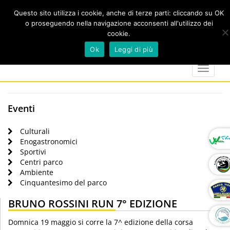
Questo sito utilizza i cookie, anche di terze parti: cliccando su OK
o proseguendo nella navigazione acconsenti all'utilizzo dei
cookie.
Cerca
calendar
map-
twitter
faceboo
you
Ok
Leggi di più
marker
Toggle
navigat
Eventi
Culturali
Enogastronomici
Sportivi
Centri parco
Ambiente
Cinquantesimo del parco
BRUNO ROSSINI RUN 7° EDIZIONE
Domnica 19 maggio si corre la 7^ edizione della corsa