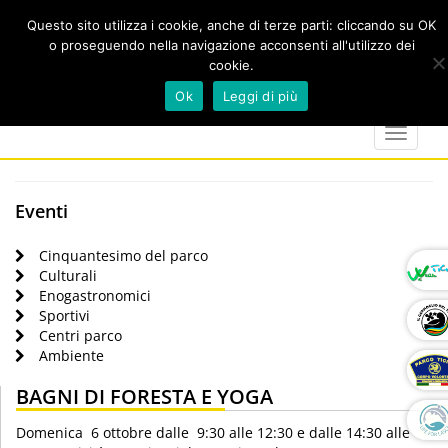
Questo sito utilizza i cookie, anche di terze parti: cliccando su OK
o proseguendo nella navigazione acconsenti all'utilizzo dei
cookie.
Cerca
calendar
map-
twitter
faceboo
you
Ok
Leggi di più
marker
Toggle
navigat
Eventi
Cinquantesimo del parco
Culturali
Enogastronomici
Sportivi
Centri parco
Ambiente
BAGNI DI FORESTA E YOGA
Domenica 6 ottobre dalle 9:30 alle 12:30 e dalle 14:30 alle