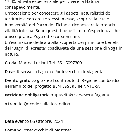
17:30, attività esperienziale per vivere la Natura
consapevolmente.
Un’occasione per conoscere gli aspetti naturalistici del
territorio e cercare se stessi in esso; scoprire la vitale
biodiversità del Parco del Ticino e riconoscere la propria
vitalità interna. Sono questi i benefici di un’esperienza che
unisce pratica Yoga ed Escursionismo.
Un’escursione dedicata alla scoperta dei principi e benefici
dei “Bagni di Foresta” coadiuvata da una sessione di Yoga in
natura.
Guida
: Marina Luciani Tel. 351 5097309
Dove
: Riserva La Fagiana Pontevecchio di Magenta
Evento gratuito
grazie al contributo di Regione Lombardia
nell’ambito del progetto BEN-ESSERE IN NATURA
Iscrizione obbligatori
a
https://linktr.ee/eventifagiana
o tramite Qr code sulla locandina
Data evento
06 Ottobre, 2024
Comune
Pontevecchio di Magenta